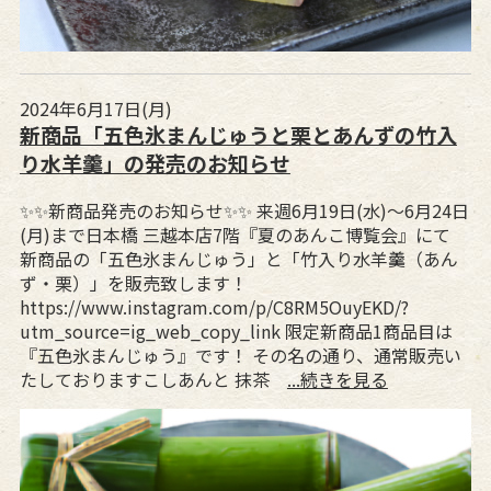
2024年6月17日(月)
新商品「五色氷まんじゅうと栗とあんずの竹入
り水羊羹」の発売のお知らせ
✨️✨️新商品発売のお知らせ✨️✨️ 来週6月19日(水)～6月24日
(月)まで日本橋 三越本店7階『夏のあんこ博覧会』にて
新商品の「五色氷まんじゅう」と「竹入り水羊羹（あん
ず・栗）」を販売致します！
https://www.instagram.com/p/C8RM5OuyEKD/?
utm_source=ig_web_copy_link 限定新商品1商品目は
『五色氷まんじゅう』です！ その名の通り、通常販売い
たしておりますこしあんと 抹茶
...続きを見る