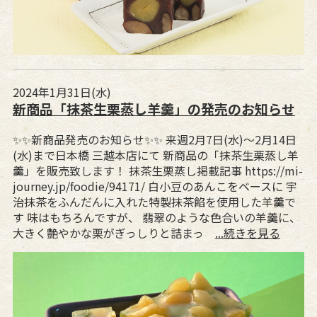
2024年1月31日(水)
新商品「抹茶生栗蒸し羊羹」の発売のお知らせ
✨️✨️新商品発売のお知らせ✨️✨️ 来週2月7日(水)～2月14日
(水)まで日本橋 三越本店にて 新商品の「抹茶生栗蒸し羊
羹」を販売致します！ 抹茶生栗蒸し掲載記事 https://mi-
journey.jp/foodie/94171/ 白小豆のあんこをベースに 宇
治抹茶をふんだんに入れた特製抹茶餡を使用した羊羹で
す 味はもちろんですが、 翡翠のような色合いの羊羹に、
大きく艶やかな栗がぎっしりと詰まっ
...続きを見る