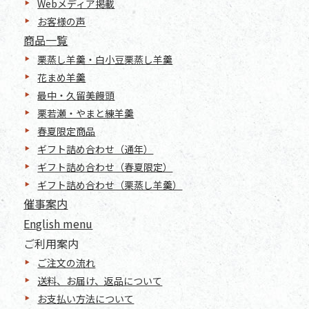
Webメディア掲載
お客様の声
商品一覧
栗蒸し羊羹・白小豆栗蒸し羊羹
花まめ羊羹
最中・久留美饅頭
栗若瀬・やまと練羊羹
春夏限定商品
ギフト詰め合わせ（通年）
ギフト詰め合わせ（春夏限定）
ギフト詰め合わせ（栗蒸し羊羹）
催事案内
English menu
ご利用案内
ご注文の流れ
送料、お届け、返品について
お支払い方法について