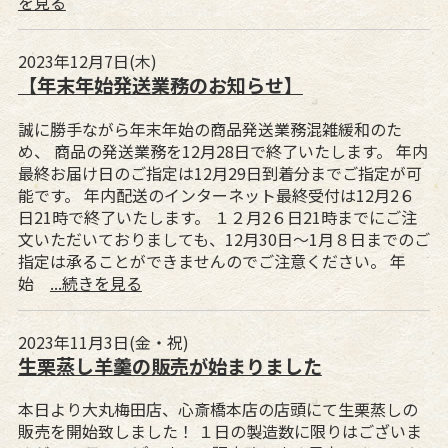
を見る
2023年12月7日(木)
【年末年始発送業務のお知らせ】
誠に勝手ながら年末年始の商品発送業務混雑緩和のた
め、 商品の発送業務を12月28日で終了いたします。 年内
最終お届け日のご指定は12月29日到着分までご指定が可
能です。 年内配送のインターネット最終受付は12月2６
日21時で終了いたします。 １２月2６日21時までにご注
文いただいておりましても、12月30日～1月８日までのご
指定は承ることができませんのでご注意ください。 年
始
...続きを見る
2023年11月3日(金・祝)
生栗蒸し羊羹の販売が始まりました
本日より大丸梅田店、心斎橋本店の店頭にて生栗蒸しの
販売を開始致しました！ １日の製造数に限りはございま