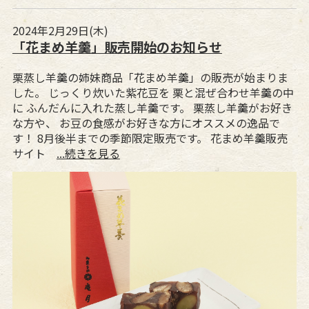
2024年2月29日(木)
「花まめ羊羹」販売開始のお知らせ
栗蒸し羊羹の姉妹商品「花まめ羊羹」の販売が始まりま
した。 じっくり炊いた紫花豆を 栗と混ぜ合わせ羊羹の中
に ふんだんに入れた蒸し羊羹です。 栗蒸し羊羹がお好き
な方や、 お豆の食感がお好きな方にオススメの逸品で
す！ 8月後半までの季節限定販売です。 花まめ羊羹販売
サイト
...続きを見る