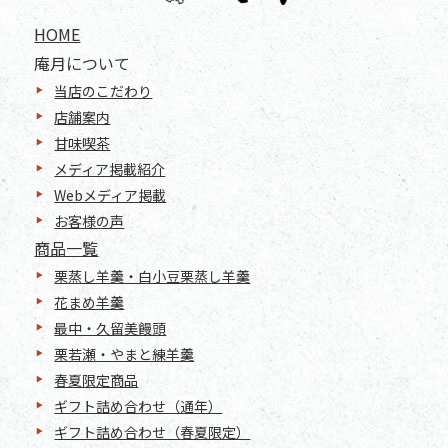
HOME
庵月について
当店のこだわり
店舗案内
甘味喫茶
メディア掲載紹介
Webメディア掲載
お客様の声
商品一覧
栗蒸し羊羹・白小豆栗蒸し羊羹
花まめ羊羹
最中・久留美饅頭
栗若瀬・やまと練羊羹
春夏限定商品
ギフト詰め合わせ（通年）
ギフト詰め合わせ（春夏限定）