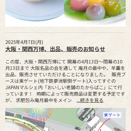
2025年4月7日(月)
大阪・関西万博、出品、販売のお知らせ
この度、大阪・関西万博にて 開幕の4月13日～閉幕の10
月13日まで 大阪名品の会を通して 庵月の最中や、羊羹を
出品、販売させていただけることになりました。 販売ブ
ースは東ゲート(地下鉄夢洲駅側ゲート)入ってすぐの
JAPANマルシェ内「おいしい老舗のたからばこ」にて行
っています！ 時期によって販売商品は変更する予定です
が、 求肥包み庵月最中をメイン
...続きを見る