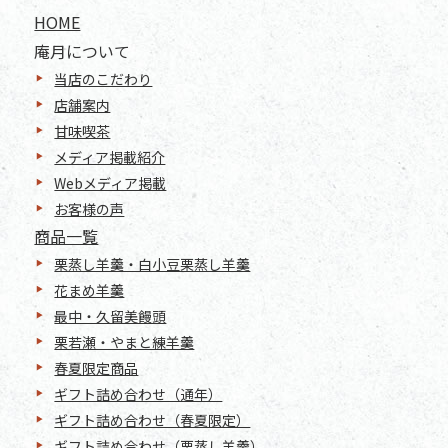
HOME
庵月について
当店のこだわり
店舗案内
甘味喫茶
メディア掲載紹介
Webメディア掲載
お客様の声
商品一覧
栗蒸し羊羹・白小豆栗蒸し羊羹
花まめ羊羹
最中・久留美饅頭
栗若瀬・やまと練羊羹
春夏限定商品
ギフト詰め合わせ（通年）
ギフト詰め合わせ（春夏限定）
ギフト詰め合わせ（栗蒸し羊羹）